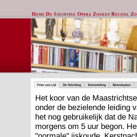
Home
De Stichting
Opera Zoeken
Recital Z
Frits van Lijf
De Stichting
Doelstelling
Beleidsplan
Het koor van de Maastrichtse
onder de bezielende leiding
het nog gebruikelijk dat de N
morgens om 5 uur begon. Het 
"normale" ijskoude, Kerstnach