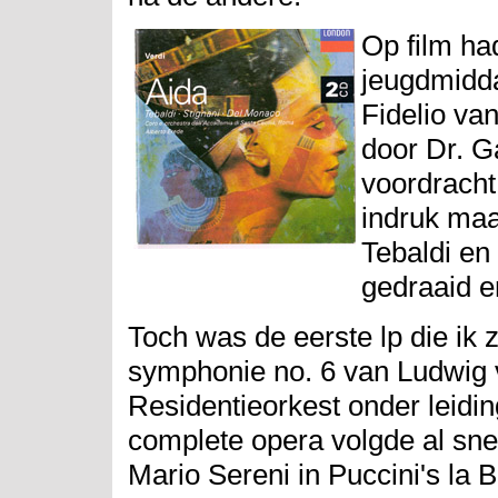
Op film had
jeugdmidda
Fidelio va
door Dr. G
voordracht
indruk maa
Tebaldi en
gedraaid 
Toch was de eerste lp die ik 
symphonie no. 6 van Ludwig 
Residentieorkest onder leidi
complete opera volgde al snel
Mario Sereni in Puccini's l