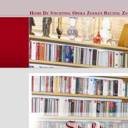
Home
De Stichting
Opera Zoeken
Recital Z