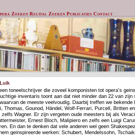
pera Zoeken
Recital Zoeken
Publicaties
Contact
 Luik
 een toneelschrijver die zoveel komponisten tot opera’s geins
chtige inventaris toont aan dat niet minder dan 22 van zijn 
waarvan de meeste veelvoudig. Daarbij treffen we bekende
ini, Thomas, Gounod, Händel, Wolf-Ferrari, Purcell, Britten 
zelfs Wagner. Er zijn vergeten oude meesters bij als Verac
termeister, Ernest Bloch, Malipiero en zelfs een Luigi Carus
ren. En dan te denken dat vele anderen wel geen Shakespe
hem geinspireerde werken: Schubert, Mendelssohn, Tschaik