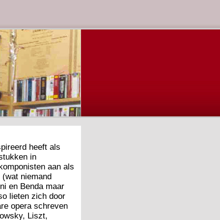
pireerd heeft als
stukken in
 komponisten aan als
en (wat niemand
ini en Benda maar
o lieten zich door
are opera schreven
owsky, Liszt,