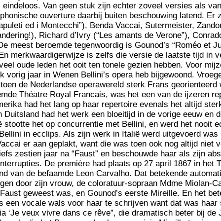
s eindeloos. Van geen stuk zijn echter zoveel versies als va
honische ouverture daarbij buiten beschouwing latend. Er z
apuleti ed i Montecchi”), Benda Vaccai, Sutermeister, Zandon
ndering!), Richard d’Ivry (“Les amants de Verone”), Conrad
. . De meest beroemde tegenwoordig is Gounod’s “Roméo et Juli
n merkwaardigerwijze is zelfs die versie de laatste tijd in v
eel oude leden het ooit ten tonele gezien hebben. Voor mijze
ik vorig jaar in Wenen Bellini’s opera heb bijgewoond. Vroege
n toen de Nederlandse operawereld sterk Frans georienteer
mde Théatre Royal Francais, was het een van de ijzeren re
erika had het lang op haar repertoire evenals het altijd ste
 Duitsland had het werk een bloeitijd in de vorige eeuw en 
lië stootte het op concurrentie met Bellini, en werd het nooit 
ellini in ecclips. Als zijn werk in Italië werd uitgevoerd wa
Vaccai er aan geplakt, want die was toen ook nog altijd niet
iefs zestien jaar na “Faust” en beschouwde haar als zijn ab
nterrupties. De première had plaats op 27 april 1867 in het 
ond van de befaamde Leon Carvalho. Dat betekende automatis
en door zijn vrouw, de coloratuur-sopraan Mdme Miolan-Car
 Faust geweest was, en Gounod’s eerste Mireille. En het be
 een vocale wals voor haar te schrijven want dat was haar s
a ‘Je veux vivre dans ce rêve”, die dramatisch beter bij de J