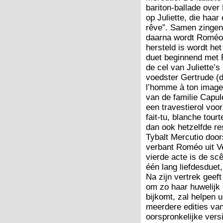
bariton-ballade over
op Juliette, die haa
rêve”. Samen zingen
daarna wordt Roméo 
hersteld is wordt he
duet beginnend met R
de cel van Juliette’s
voedster Gertrude (d
l’homme à ton image 
van de familie Capul
een travestierol voo
fait-tu, blanche tour
dan ook hetzelfde re
Tybalt Mercutio door
verbant Roméo uit Ve
vierde acte is de sc
één lang liefdesduet
Na zijn vertrek geef
om zo haar huwelijk 
bijkomt, zal helpen 
meerdere edities van
oorspronkelijke vers