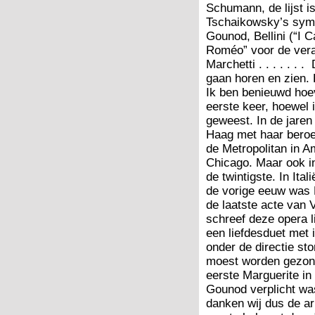
Schumann, de lijst i
Tschaikowsky’s symp
Gounod, Bellini (“I C
Roméo” voor de vera
Marchetti . . . . . 
gaan horen en zien. E
Ik ben benieuwd hoev
eerste keer, hoewel 
geweest. In de jare
Haag met haar beroe
de Metropolitan in Am
Chicago. Maar ook in
de twintigste. In Ita
de vorige eeuw was B
de laatste acte van 
schreef deze opera l
een liefdesduet met i
onder de directie st
moest worden gezong
eerste Marguerite in
Gounod verplicht was
danken wij dus de ari