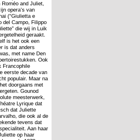
n Roméo and Juliet,
ijn opera’s van
ai (“Giulietta e
o del Campo, Filippo
ette” die wij in Luik
ergetelheid geraakt.
lf is het ook een
r is dat anders
d was, met name Den
pertoirestukken. Ook
rk Francophile
de eerste decade van
echt populair. Maar na
s het doorgaans met
 vergeten. Gounod
solute meesterwerk,
Théatre Lyrique dat
ch dat Juliette
valho, die ook al de
tekende tevens dat
pecialiteit. Aan haar
uliette op haar