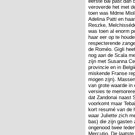
eerste bal past dan 
veroverde het met d
toen was Mdme Miola
Adelina Patti en ha
Reszke, Melchisséde
was toen al enorm p
haar eer op te houde
respecterende zanger
de Roméo. Gigli heef
nog aan de Scala met
zijn met Susanna Ce
provincie en in Belgi
miskende Franse rep
mogen zijn). Massen
van grote waarde in e
versies te memoreren
dat Zandonai naast S
voorkomt maar Tebal
kort resumé van de h
waar Juliette zich m
bas) die zijn gaste
ongenood twee leden
Mercutio. De laatst