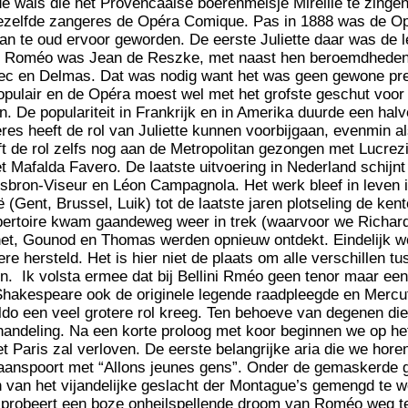
de wals die het Provencaalse boerenmeisje Mireille te zingen
ezelfde zangeres de Opéra Comique. Pas in 1888 was de Op
n te oud ervoor geworden. De eerste Juliette daar was de 
ar Roméo was Jean de Reszke, met naast hen beroemdheden
c en Delmas. Dat was nodig want het was geen gewone pre
opulair en de Opéra moest wel met het grofste geschut voo
n. De populariteit in Frankrijk en in Amerika duurde een ha
es heeft de rol van Juliette kunnen voorbijgaan, evenmin al
t de rol zelfs nog aan de Metropolitan gezongen met Lucrezi
 Mafalda Favero. De laatste uitvoering in Nederland schijnt
sbron-Viseur en Léon Campagnola. Het werk bleef in leven 
ë (Gent, Brussel, Luik) tot de laatste jaren plotseling de ke
ertoire kwam gaandeweg weer in trek (waarvoor we Richa
et, Gounod en Thomas werden opnieuw ontdekt. Eindelijk wo
re hersteld. Het is hier niet de plaats om alle verschillen 
. Ik volsta ermee dat bij Bellini Rméo geen tenor maar een 
hakespeare ook de originele legende raadpleegde en Mercuti
do een veel grotere rol kreeg. Ten behoeve van degenen die
andeling. Na een korte proloog met koor beginnen we op het
et Paris zal verloven. De eerste belangrijke aria die we hore
n aanspoort met “Allons jeunes gens”. Onder de gemaskerde 
 van het vijandelijke geslacht der Montague’s gemengd te 
e probeert een boze onheilspellende droom van Roméo weg te