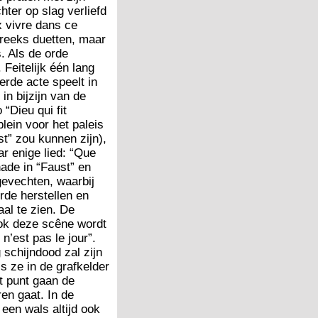
ter op slag verliefd
x vivre dans ce
 reeks duetten, maar
. Als de orde
Feitelijk één lang
erde acte speelt in
in bijzijn van de
“Dieu qui fit
lein voor het paleis
t” zou kunnen zijn),
r enige lied: “Que
nade in “Faust” en
gevechten, waarbij
rde herstellen en
al te zien. De
ook deze scêne wordt
n’est pas le jour”.
 schijndood zal zijn
s ze in de grafkelder
t punt gaan de
en gaat. In de
een wals altijd ook