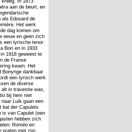
 kreeg. In 1873
éra aan de beurt, en
legendarische
 als Edouard de
mière. Het werk
r de dag komen om
lve eeuw en geen zich
s een lyrische tenor
a Bori en in 1933
 in 1918 geweest te
in de Franse
ntering kwam. Het
rd Bonynge dankbaar
rdt een lyrisch werk
tussen de diverse
alt in travestie was,
o bij hem niet
 naar Luik gaan een
 bal der Capulets
n is van Capulet (een
gasten hebben zich
weten: Roméo en
 praten met zijn