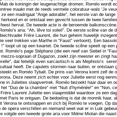
 Mab de koningin der leugenachtige dromen. Roméo wordt ech
r entree maakt met de reeds vermele coloratuur-wals ‘Je veu
 ze een madrigaal “Ange adorable”, het eerste van de lange
herkend en er ontstaat een gevecht tussen de twee families
t feest hervat. De tweede acte is de beroemde balkonsccène. 
oméo’s aria: “Ah, lêve toi soleil”. De eerste scêne van de d
 biechtvader Frère Laurent, die hun geheim huwelijk inzegent 
ie veel trekken van Marthe in “Faust” vertoont). Een bassolo 
!” loopt uit op een kwartet. De tweede scêne speelt op een p
et. Roméo’s page Stéphano (die een neef van Siebel in “Faus
r mezzo-sopraan of Dugazon, zoekt zijn meester en zingt haa
terelle”, dat feitelijk even sarcastisch is als Mephisto’s sere
sultaat heeft. De capulets stormen naar buiten, er ontstaan 
steekt en Roméo Tybalt. De prins van Verona komt zelf de o
rona. Deze neemt zich echter voor Juliette eerst nog eenma
êne in Juliettes slaapvertrek. Roméo bezoekt haar daar en 
, het “Duo de la chambre” met “Nuit d’hyménée!” en “Non, ce 
t Frère Laurent Juliette een slaapmiddel waardoor ze een dag
met Paris te ontgaan. De bedoeling is dat de monnik haar, al
uit Verona te ontsnappen en zich bij Roméo te voegen. Op da
 de opera verschillen en niemand weet wat er in Luik gebeur
ie volgde een tweede grote aria voor Mdme Miolan die naast 