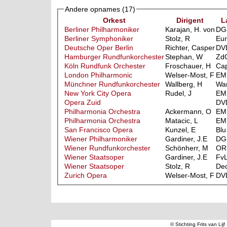
Andere opnames
(17)
Orkest
Dirigent
L
Berliner Philharmoniker
Karajan, H. von
DG
Berliner Symphoniker
Stolz, R
Eur
Deutsche Oper Berlin
Richter, Casper
DV
Hamburger Rundfunkorchester
Stephan, W
Zd
Köln Rundfunk Orchester
Froschauer, H
Cap
London Philharmonic
Welser-Most, F
EM
Münchner Rundfunkorchester
Wallberg, H
Wa
New York City Opera
Rudel, J
EM
Opera Zuid
DV
Philharmonia Orchestra
Ackermann, O
EM
Philharmonia Orchestra
Matacic, L
EM
San Francisco Opera
Kunzel, E
Blu
Wiener Philharmoniker
Gardiner, J.E
DG
Wiener Rundfunkorchester
Schönherr, M
OR
Wiener Staatsoper
Gardiner, J.E
Fv
Wiener Staatsoper
Stolz, R
De
Zurich Opera
Welser-Most, F
DV
© Stichting Frits van Lij