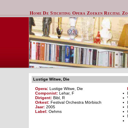
Home
De Stichting
Opera Zoeken
Recital Z
Lustige Witwe, Die
Opera:
Lustige Witwe, Die
Componist:
Lehar, F
Dirigent:
Bibl, R
Orkest:
Festival Orchestra Mörbisch
Jaar:
2005
Label:
Oehms