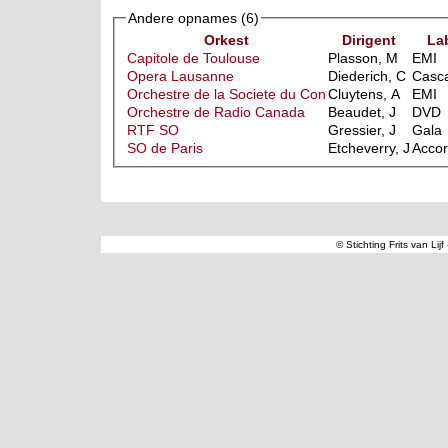
Andere opnames
(6)
Orkest
Dirigent
La
Capitole de Toulouse
Plasson, M
EMI
Opera Lausanne
Diederich, C
Casca
Orchestre de la Societe du Con
Cluytens, A
EMI
Orchestre de Radio Canada
Beaudet, J
DVD
RTF SO
Gressier, J
Gala
SO de Paris
Etcheverry, J
Acco
© Stichting Frits van Lij