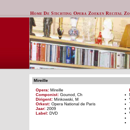
Home
De Stichting
Opera Zoeken
Recital Z
Mireille
Opera:
Mireille
Componist:
Gounod, Ch
Dirigent:
Minkowski, M
Orkest:
Opera National de Paris
Jaar:
2009
Label:
DVD