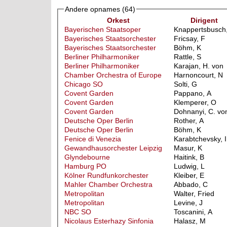
Andere opnames
(64)
Orkest
Dirigent
Bayerischen Staatsoper
Knappertsbusch
Bayerisches Staatsorchester
Fricsay, F
Bayerisches Staatsorchester
Böhm, K
Berliner Philharmoniker
Rattle, S
Berliner Philharmoniker
Karajan, H. von
Chamber Orchestra of Europe
Harnoncourt, N
Chicago SO
Solti, G
Covent Garden
Pappano, A
Covent Garden
Klemperer, O
Covent Garden
Dohnanyi, C. vo
Deutsche Oper Berlin
Rother, A
Deutsche Oper Berlin
Böhm, K
Fenice di Venezia
Karabtchevsky, I
Gewandhausorchester Leipzig
Masur, K
Glyndebourne
Haitink, B
Hamburg PO
Ludwig, L
Kölner Rundfunkorchester
Kleiber, E
Mahler Chamber Orchestra
Abbado, C
Metropolitan
Walter, Fried
Metropolitan
Levine, J
NBC SO
Toscanini, A
Nicolaus Esterhazy Sinfonia
Halasz, M