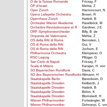
O de la Suisse Romande
Fricsay, F
OP d'Israel
Mehta, Z
Oper Zürich
Harnoncourt, N
Opera Lafayette Orchestra
Brown, R
Opernhaus Zürich
Haitink, B
Orchester Wiener Akademie
Haselböck, M
Orchestre Revolutionnaire et R
Gardiner, J.E
ORF-Symphonieorchester
Billy, B. de
Orquesta de Valenciana
Mehta, Z
OS della RAI di Roma
Bernstein, L
OS di Roma della RAI
Gui, V
OS di Roma della RAI
Jochum, E
Philharmonia Orchestra
Klemperer, O
RSO Leipzig
Pflüger, G
San Carlo di Napoli
Fricsay, F
Scala di Milano
Karajan, H. von
SO Bayerischen Rundfunk
Davis, C
SO des Bayererischen Rundfunks
Altmann, H
Staatskapelle Berlin
Barenboim, D
Staatskapelle Dresden
Keilberth, J
Staatskapelle Dresden
Haitink, B
Staatskapelle Dresden
Böhm, K
Staatskapelle Dresden
Blomstedt, H
Wiener Philharmoniker
Furtwängler, W
Wiener Philharmoniker
Dohnanyi, C. vo