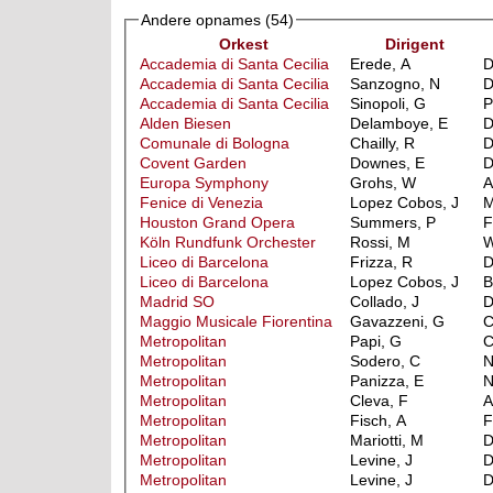
Andere opnames
(54)
Orkest
Dirigent
Accademia di Santa Cecilia
Erede, A
D
Accademia di Santa Cecilia
Sanzogno, N
D
Accademia di Santa Cecilia
Sinopoli, G
P
Alden Biesen
Delamboye, E
Comunale di Bologna
Chailly, R
D
Covent Garden
Downes, E
Europa Symphony
Grohs, W
A
Fenice di Venezia
Lopez Cobos, J
M
Houston Grand Opera
Summers, P
F
Köln Rundfunk Orchester
Rossi, M
W
Liceo di Barcelona
Frizza, R
Liceo di Barcelona
Lopez Cobos, J
B
Madrid SO
Collado, J
Maggio Musicale Fiorentina
Gavazzeni, G
C
Metropolitan
Papi, G
C
Metropolitan
Sodero, C
N
Metropolitan
Panizza, E
N
Metropolitan
Cleva, F
A
Metropolitan
Fisch, A
F
Metropolitan
Mariotti, M
Metropolitan
Levine, J
Metropolitan
Levine, J