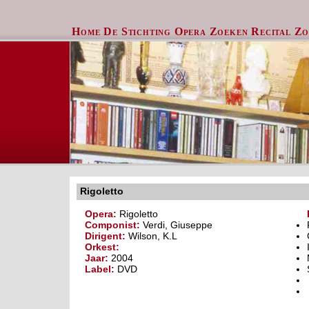
Home
De Stichting
Opera Zoeken
Recital Z
Rigoletto
Opera:
Rigoletto
Componist:
Verdi, Giuseppe
Dirigent:
Wilson, K.L
Orkest:
Jaar:
2004
Label:
DVD