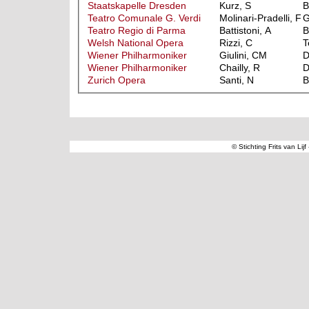
Staatskapelle Dresden
Kurz, S
B
Teatro Comunale G. Verdi
Molinari-Pradelli, F
G
Teatro Regio di Parma
Battistoni, A
B
Welsh National Opera
Rizzi, C
T
Wiener Philharmoniker
Giulini, CM
Wiener Philharmoniker
Chailly, R
Zurich Opera
Santi, N
B
© Stichting Frits van Lij