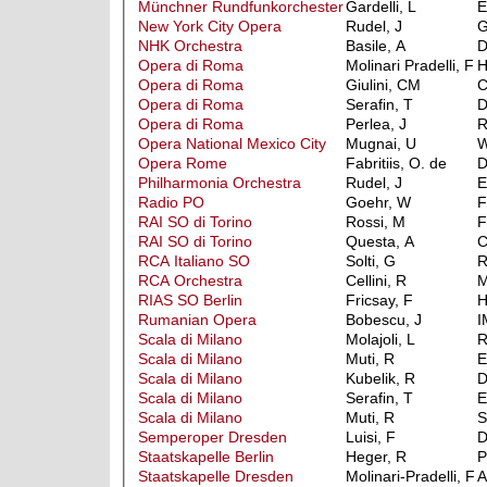
Münchner Rundfunkorchester
Gardelli, L
E
New York City Opera
Rudel, J
G
NHK Orchestra
Basile, A
Opera di Roma
Molinari Pradelli, F
Opera di Roma
Giulini, CM
C
Opera di Roma
Serafin, T
Opera di Roma
Perlea, J
Opera National Mexico City
Mugnai, U
W
Opera Rome
Fabritiis, O. de
Philharmonia Orchestra
Rudel, J
E
Radio PO
Goehr, W
F
RAI SO di Torino
Rossi, M
F
RAI SO di Torino
Questa, A
C
RCA Italiano SO
Solti, G
RCA Orchestra
Cellini, R
M
RIAS SO Berlin
Fricsay, F
H
Rumanian Opera
Bobescu, J
I
Scala di Milano
Molajoli, L
R
Scala di Milano
Muti, R
E
Scala di Milano
Kubelik, R
D
Scala di Milano
Serafin, T
E
Scala di Milano
Muti, R
S
Semperoper Dresden
Luisi, F
Staatskapelle Berlin
Heger, R
P
Staatskapelle Dresden
Molinari-Pradelli, F
A