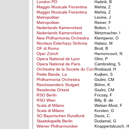
London PO
Haitink, B
Maggio Musicale Fiorentina
Mehta, Z
Maggio Musicale Fiorentina
Mehta, Z
Metropolitan
Levine, J
Metropolitan
Reiner, F
Nederlands Kamerorkest
Bolton, I
Nederlands Kamerorkest
Metzmacher, I
New Philharmonia Orchestra
Klemperer, O
Nicolaus Esterhazy Sinfonia
Halasz, M
OF di Roma
Brott, B
Oper Zürich
Harnoncourt, N
Opera National de Lyon
Olmi, P
Opera National de Paris
Cambreling, S
Orchestre de la Societe du Con
Rosbaud, H
Petite Bande, La
Kuijken, S
Philharmonia Orchestra
Giulini, CM
Reichssenders Stutgart
Böhm, K
Residentie Orkest
Giulini, CM
RSO Berlin
Fricsay, F
RSO Wien
Billy, B. de
Scala di Milano
Welser-Most, F
Scala di Milano
Korsten, G
SO Bayerischen Rundfunk
Davis, C
Staatskapelle Berlin
Dudamel, G
Wiener Philharmoniker
Knappertsbusch, 