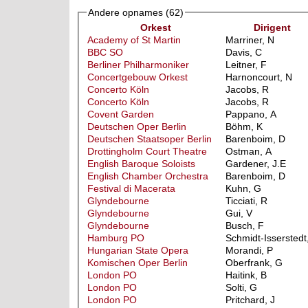
Andere opnames
(62)
Orkest
Dirigent
Academy of St Martin
Marriner, N
BBC SO
Davis, C
Berliner Philharmoniker
Leitner, F
Concertgebouw Orkest
Harnoncourt, N
Concerto Köln
Jacobs, R
Concerto Köln
Jacobs, R
Covent Garden
Pappano, A
Deutschen Oper Berlin
Böhm, K
Deutschen Staatsoper Berlin
Barenboim, D
Drottingholm Court Theatre
Ostman, A
English Baroque Soloists
Gardener, J.E
English Chamber Orchestra
Barenboim, D
Festival di Macerata
Kuhn, G
Glyndebourne
Ticciati, R
Glyndebourne
Gui, V
Glyndebourne
Busch, F
Hamburg PO
Schmidt-Isserstedt
Hungarian State Opera
Morandi, P
Komischen Oper Berlin
Oberfrank, G
London PO
Haitink, B
London PO
Solti, G
London PO
Pritchard, J