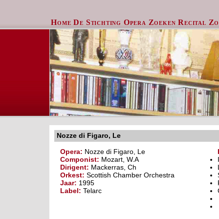
Home
De Stichting
Opera Zoeken
Recital Z
Nozze di Figaro, Le
Opera:
Nozze di Figaro, Le
Componist:
Mozart, W.A
Dirigent:
Mackerras, Ch
Orkest:
Scottish Chamber Orchestra
Jaar:
1995
Label:
Telarc