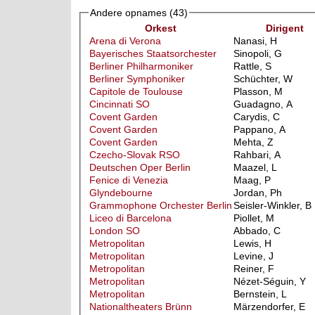
Andere opnames
(43)
Orkest
Dirigent
Arena di Verona
Nanasi, H
Bayerisches Staatsorchester
Sinopoli, G
Berliner Philharmoniker
Rattle, S
Berliner Symphoniker
Schüchter, W
Capitole de Toulouse
Plasson, M
Cincinnati SO
Guadagno, A
Covent Garden
Carydis, C
Covent Garden
Pappano, A
Covent Garden
Mehta, Z
Czecho-Slovak RSO
Rahbari, A
Deutschen Oper Berlin
Maazel, L
Fenice di Venezia
Maag, P
Glyndebourne
Jordan, Ph
Grammophone Orchester Berlin
Seisler-Winkler, B
Liceo di Barcelona
Piollet, M
London SO
Abbado, C
Metropolitan
Lewis, H
Metropolitan
Levine, J
Metropolitan
Reiner, F
Metropolitan
Nézet-Séguin, Y
Metropolitan
Bernstein, L
Nationaltheaters Brünn
Märzendorfer, E