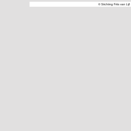
© Stichting Frits van Lij