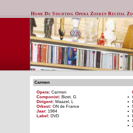
Home
De Stichting
Opera Zoeken
Recital Z
Carmen
Opera:
Carmen
Componist:
Bizet, G
Dirigent:
Maazel, L
Orkest:
ON de France
Jaar:
1984
Label:
DVD